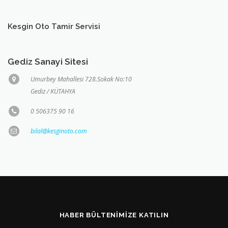
Kesgin Oto Tamir Servisi
Gediz Sanayi Sitesi
Umurbey Mahallesi 728.Sokak No:10
Gediz / KÜTAHYA
0 506375 90 16
bilal@kesginoto.com
HABER BÜLTENIMIZE KATILIN