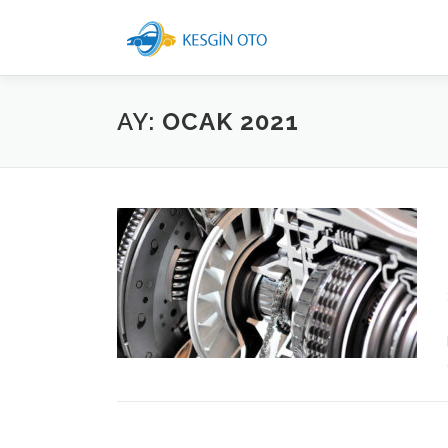
İçeriğe
geç
AY:
OCAK 2021