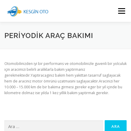
İçeriğe
geç
Menü
ANASAYFA
ILETIŞIM
PERİYODİK ARAÇ BAKIMI
Otomobilinizden iyi bir performans ve otomobilinizle guvenli bir yolculuk
için aracimizi belirli araliklarla bakim yaptirmaniz
gerekmektedir.Yaptiracaginiz bakim hem yakittan tasarruf saglayacak
hem de araciniz motor ömrünü uzatmasini saglayacaktir.Aracinizi her
10.000 – 15.000 km de bir bakima girmesi gerekir eger bir yil içinde bu
kilometre dolmaz ise yilda 1 kez yillik bakim yaptirmak gerekir.
Arama: